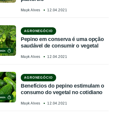
Mayk Alves
12.04.2021
AGRONEGÓCIO
Pepino em conserva é uma opção
saudável de consumir o vegetal
 min
Mayk Alves
12.04.2021
AGRONEGÓCIO
Benefícios do pepino estimulam o
consumo do vegetal no cotidiano
 min
Mayk Alves
12.04.2021