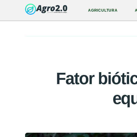
AGRICULTURA
Fator bióti
equ