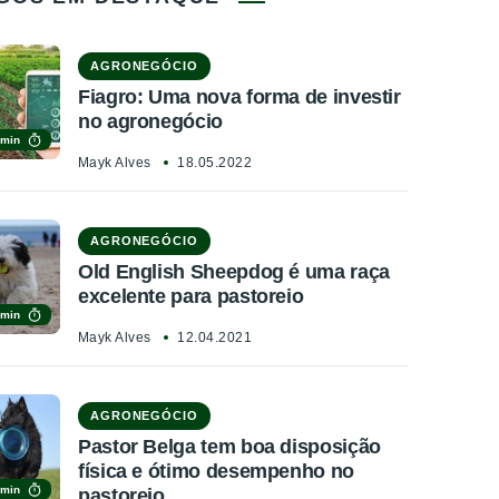
AGRONEGÓCIO
Fiagro: Uma nova forma de investir
no agronegócio
 min
Mayk Alves
18.05.2022
AGRONEGÓCIO
Old English Sheepdog é uma raça
excelente para pastoreio
 min
Mayk Alves
12.04.2021
AGRONEGÓCIO
Pastor Belga tem boa disposição
física e ótimo desempenho no
 min
pastoreio