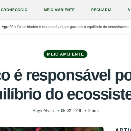
AGRONEGÓCIO
MEIO AMBIENTE
PECUÁRIA
V
Agro20
»
Fator biótico é responsável por garantir o equilíbrio do ecossistema
MEIO AMBIENTE
co é responsável po
ilíbrio do ecossis
Mayk Alves
05.02.2019
3 min
ARTI