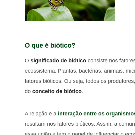
O que é biótico?
O
significado de biótico
consiste nos fatore
ecossistema. Plantas, bactérias, animais, m
fatores bióticos. Ou seja, todos os produtor
do
conceito de biótico
.
A relação e a
interação entre os organismo
resultam nos fatores bióticos. Assim, a comun
essa união e tem o papel de influenciar o ec