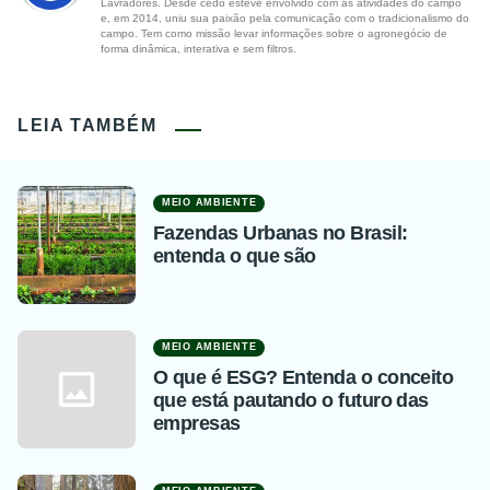
Lavradores. Desde cedo esteve envolvido com as atividades do campo
e, em 2014, uniu sua paixão pela comunicação com o tradicionalismo do
campo. Tem como missão levar informações sobre o agronegócio de
forma dinâmica, interativa e sem filtros.
LEIA TAMBÉM
MEIO AMBIENTE
Fazendas Urbanas no Brasil:
entenda o que são
MEIO AMBIENTE
O que é ESG? Entenda o conceito
que está pautando o futuro das
empresas