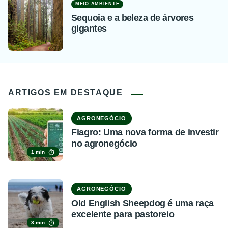
MEIO AMBIENTE
Sequoia e a beleza de árvores
gigantes
ARTIGOS EM DESTAQUE
AGRONEGÓCIO
Fiagro: Uma nova forma de investir
no agronegócio
1 min
AGRONEGÓCIO
Old English Sheepdog é uma raça
excelente para pastoreio
3 min