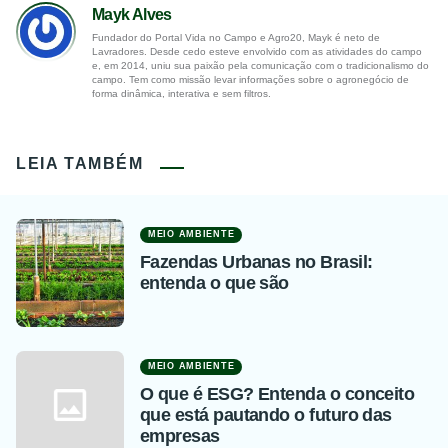
Mayk Alves
Fundador do Portal Vida no Campo e Agro20, Mayk é neto de
Lavradores. Desde cedo esteve envolvido com as atividades do campo
e, em 2014, uniu sua paixão pela comunicação com o tradicionalismo do
campo. Tem como missão levar informações sobre o agronegócio de
forma dinâmica, interativa e sem filtros.
LEIA TAMBÉM
MEIO AMBIENTE
Fazendas Urbanas no Brasil:
entenda o que são
MEIO AMBIENTE
O que é ESG? Entenda o conceito
que está pautando o futuro das
empresas