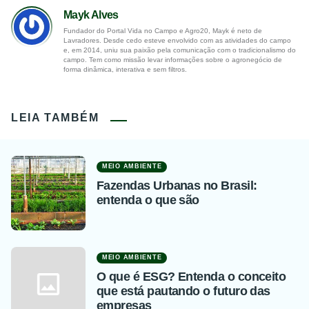
Mayk Alves
Fundador do Portal Vida no Campo e Agro20, Mayk é neto de
Lavradores. Desde cedo esteve envolvido com as atividades do campo
e, em 2014, uniu sua paixão pela comunicação com o tradicionalismo do
campo. Tem como missão levar informações sobre o agronegócio de
forma dinâmica, interativa e sem filtros.
LEIA TAMBÉM
MEIO AMBIENTE
Fazendas Urbanas no Brasil:
entenda o que são
MEIO AMBIENTE
O que é ESG? Entenda o conceito
que está pautando o futuro das
empresas