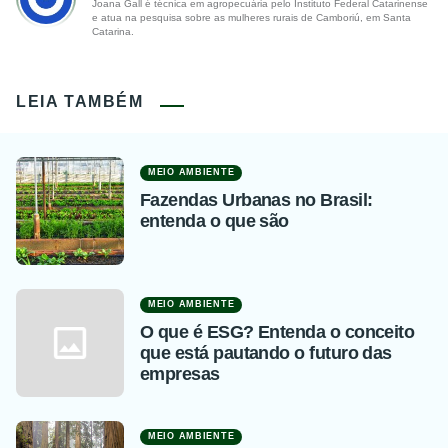
Joana Gall é técnica em agropecuária pelo Instituto Federal Catarinense
e atua na pesquisa sobre as mulheres rurais de Camboriú, em Santa
Catarina.
LEIA TAMBÉM
MEIO AMBIENTE
Fazendas Urbanas no Brasil:
entenda o que são
MEIO AMBIENTE
O que é ESG? Entenda o conceito
que está pautando o futuro das
empresas
MEIO AMBIENTE