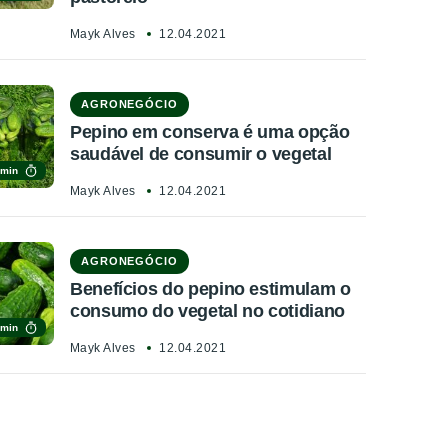
Mayk Alves
12.04.2021
AGRONEGÓCIO
Pepino em conserva é uma opção
saudável de consumir o vegetal
 min
Mayk Alves
12.04.2021
AGRONEGÓCIO
Benefícios do pepino estimulam o
consumo do vegetal no cotidiano
 min
Mayk Alves
12.04.2021