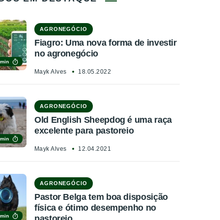
AGRONEGÓCIO
Fiagro: Uma nova forma de investir
no agronegócio
 min
Mayk Alves
18.05.2022
AGRONEGÓCIO
Old English Sheepdog é uma raça
excelente para pastoreio
 min
Mayk Alves
12.04.2021
AGRONEGÓCIO
Pastor Belga tem boa disposição
física e ótimo desempenho no
 min
pastoreio