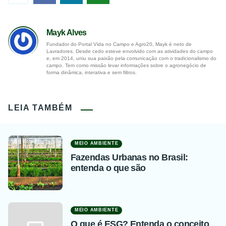
Mayk Alves
Fundador do Portal Vida no Campo e Agro20, Mayk é neto de
Lavradores. Desde cedo esteve envolvido com as atividades do campo
e, em 2014, uniu sua paixão pela comunicação com o tradicionalismo do
campo. Tem como missão levar informações sobre o agronegócio de
forma dinâmica, interativa e sem filtros.
LEIA TAMBÉM
MEIO AMBIENTE
Fazendas Urbanas no Brasil:
entenda o que são
MEIO AMBIENTE
O que é ESG? Entenda o conceito