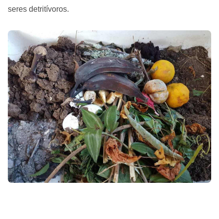
seres detritívoros.