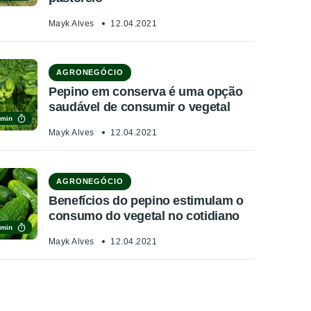
Mayk Alves
12.04.2021
AGRONEGÓCIO
Pepino em conserva é uma opção
saudável de consumir o vegetal
 min
Mayk Alves
12.04.2021
AGRONEGÓCIO
Benefícios do pepino estimulam o
consumo do vegetal no cotidiano
 min
Mayk Alves
12.04.2021