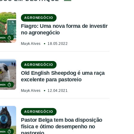
AGRONEGÓCIO
Fiagro: Uma nova forma de investir
no agronegócio
 min
Mayk Alves
18.05.2022
AGRONEGÓCIO
Old English Sheepdog é uma raça
excelente para pastoreio
 min
Mayk Alves
12.04.2021
AGRONEGÓCIO
Pastor Belga tem boa disposição
física e ótimo desempenho no
 min
pastoreio