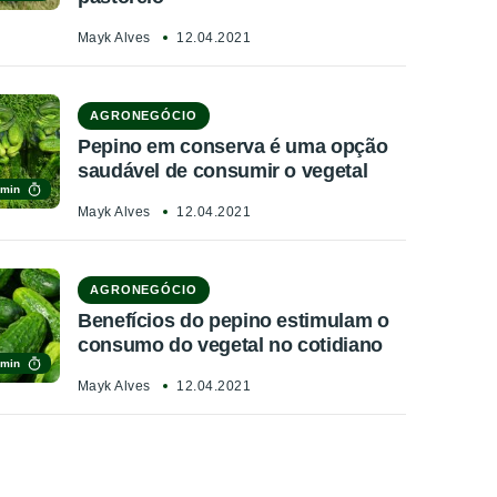
Mayk Alves
12.04.2021
AGRONEGÓCIO
Pepino em conserva é uma opção
saudável de consumir o vegetal
 min
Mayk Alves
12.04.2021
AGRONEGÓCIO
Benefícios do pepino estimulam o
consumo do vegetal no cotidiano
 min
Mayk Alves
12.04.2021