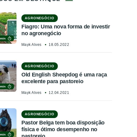
AGRONEGÓCIO
Fiagro: Uma nova forma de investir
no agronegócio
 min
Mayk Alves
18.05.2022
AGRONEGÓCIO
Old English Sheepdog é uma raça
excelente para pastoreio
 min
Mayk Alves
12.04.2021
AGRONEGÓCIO
Pastor Belga tem boa disposição
física e ótimo desempenho no
 min
pastoreio