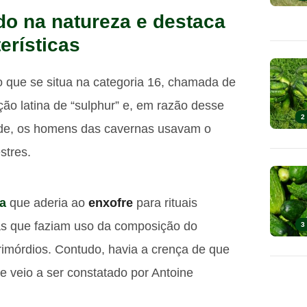
do na natureza e destaca
erísticas
o que se situa na categoria 16, chamada de
ção latina de “sulphur” e, em razão desse
2
idade, os homens das cavernas usavam o
stres.
a
que aderia ao
enxofre
para rituais
tas que faziam uso da composição do
3
imórdios. Contudo, havia a crença de que
 veio a ser constatado por Antoine