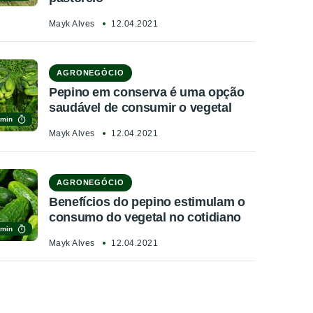
Mayk Alves
12.04.2021
AGRONEGÓCIO
Pepino em conserva é uma opção
saudável de consumir o vegetal
 min
Mayk Alves
12.04.2021
AGRONEGÓCIO
Benefícios do pepino estimulam o
consumo do vegetal no cotidiano
 min
Mayk Alves
12.04.2021