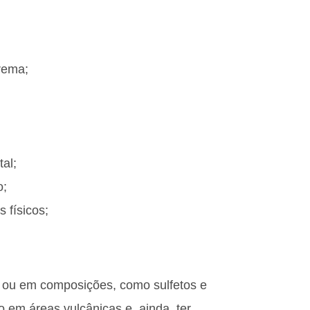
rema;
al;
o;
 físicos;
e ou em composições, como sulfetos e
o em áreas vulcânicas e, ainda, ter