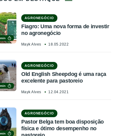
AGRONEGÓCIO
Fiagro: Uma nova forma de investir
no agronegócio
 min
Mayk Alves
18.05.2022
AGRONEGÓCIO
Old English Sheepdog é uma raça
excelente para pastoreio
 min
Mayk Alves
12.04.2021
AGRONEGÓCIO
Pastor Belga tem boa disposição
física e ótimo desempenho no
 min
pastoreio