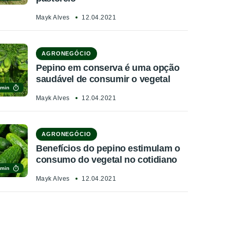
Mayk Alves
12.04.2021
AGRONEGÓCIO
Pepino em conserva é uma opção
saudável de consumir o vegetal
 min
Mayk Alves
12.04.2021
AGRONEGÓCIO
Benefícios do pepino estimulam o
consumo do vegetal no cotidiano
 min
Mayk Alves
12.04.2021