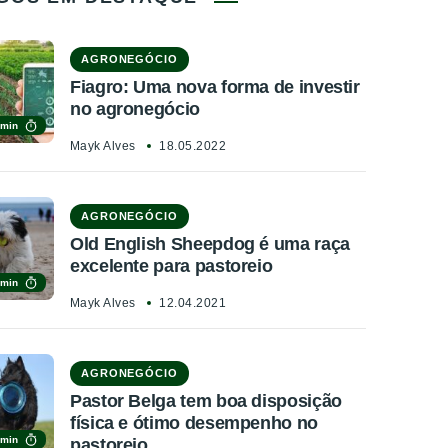
AGRONEGÓCIO
Fiagro: Uma nova forma de investir
no agronegócio
 min
Mayk Alves
18.05.2022
AGRONEGÓCIO
Old English Sheepdog é uma raça
excelente para pastoreio
 min
Mayk Alves
12.04.2021
AGRONEGÓCIO
Pastor Belga tem boa disposição
física e ótimo desempenho no
 min
pastoreio