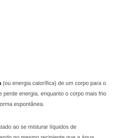
a
(ou energia calorífica) de um corpo para o
e perde energia, enquanto o corpo mais frio
 forma espontânea.
ado ao se misturar líquidos de
rvendo no mesmo recipiente que a água