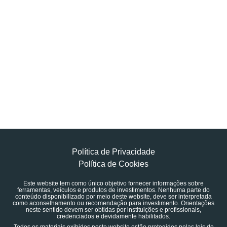
Política de Privacidade
Política de Cookies
Este website tem como único objetivo fornecer informações sobre
ferramentas, veículos e produtos de investimentos. Nenhuma parte do
conteúdo disponibilizado por meio deste website, deve ser interpretada
como aconselhamento ou recomendação para investimento. Orientações
neste sentido devem ser obtidas por instituições e profissionais,
credenciados e devidamente habilitados.
Todos os materiais exibidos neste website estão protegidos pelas leis de