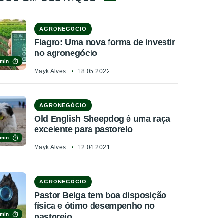
AGRONEGÓCIO
Fiagro: Uma nova forma de investir
no agronegócio
 min
Mayk Alves
18.05.2022
AGRONEGÓCIO
Old English Sheepdog é uma raça
excelente para pastoreio
 min
Mayk Alves
12.04.2021
AGRONEGÓCIO
Pastor Belga tem boa disposição
física e ótimo desempenho no
 min
pastoreio