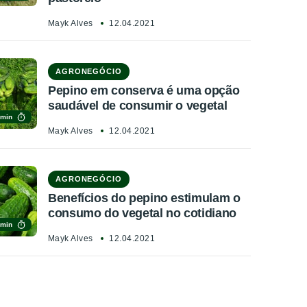
Mayk Alves
12.04.2021
AGRONEGÓCIO
Pepino em conserva é uma opção
saudável de consumir o vegetal
 min
Mayk Alves
12.04.2021
AGRONEGÓCIO
Benefícios do pepino estimulam o
consumo do vegetal no cotidiano
 min
Mayk Alves
12.04.2021