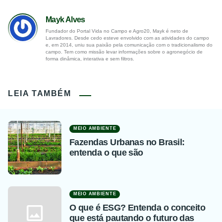
Mayk Alves
Fundador do Portal Vida no Campo e Agro20, Mayk é neto de
Lavradores. Desde cedo esteve envolvido com as atividades do campo
e, em 2014, uniu sua paixão pela comunicação com o tradicionalismo do
campo. Tem como missão levar informações sobre o agronegócio de
forma dinâmica, interativa e sem filtros.
LEIA TAMBÉM
MEIO AMBIENTE
Fazendas Urbanas no Brasil:
entenda o que são
MEIO AMBIENTE
O que é ESG? Entenda o conceito
que está pautando o futuro das