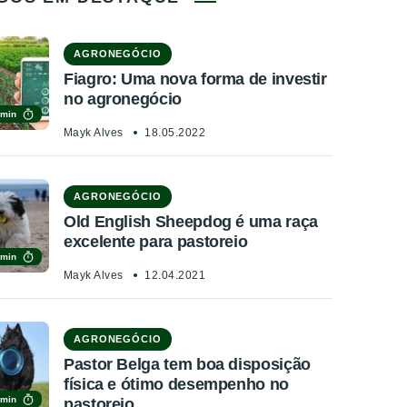
AGRONEGÓCIO
Fiagro: Uma nova forma de investir
no agronegócio
 min
Mayk Alves
18.05.2022
AGRONEGÓCIO
Old English Sheepdog é uma raça
excelente para pastoreio
 min
Mayk Alves
12.04.2021
AGRONEGÓCIO
Pastor Belga tem boa disposição
física e ótimo desempenho no
 min
pastoreio