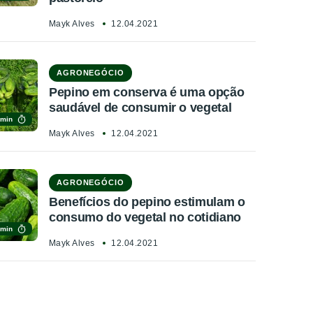
Mayk Alves
12.04.2021
AGRONEGÓCIO
Pepino em conserva é uma opção
saudável de consumir o vegetal
 min
Mayk Alves
12.04.2021
AGRONEGÓCIO
Benefícios do pepino estimulam o
consumo do vegetal no cotidiano
 min
Mayk Alves
12.04.2021