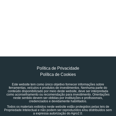
Política de Privacidade
Política de Cookies
Este website tem como único objetivo fornecer informações sobre
ferramentas, veículos e produtos de investimentos. Nenhuma parte do
conteúdo disponibilizado por meio deste website, deve ser interpretada
como aconselhamento ou recomendação para investimento. Orientações
neste sentido devem ser obtidas por instituições e profissionais,
credenciados e devidamente habilitados.
Todos os materiais exibidos neste website estão protegidos pelas leis de
Propriedade Intelectual e não podem ser reproduzidos e/ou distribuídos sem
a expressa autorização do Agro2.0.