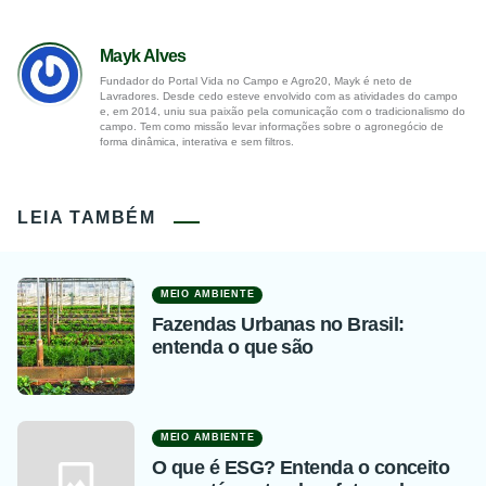
Mayk Alves
Fundador do Portal Vida no Campo e Agro20, Mayk é neto de
Lavradores. Desde cedo esteve envolvido com as atividades do campo
e, em 2014, uniu sua paixão pela comunicação com o tradicionalismo do
campo. Tem como missão levar informações sobre o agronegócio de
forma dinâmica, interativa e sem filtros.
LEIA TAMBÉM
MEIO AMBIENTE
Fazendas Urbanas no Brasil:
entenda o que são
MEIO AMBIENTE
O que é ESG? Entenda o conceito