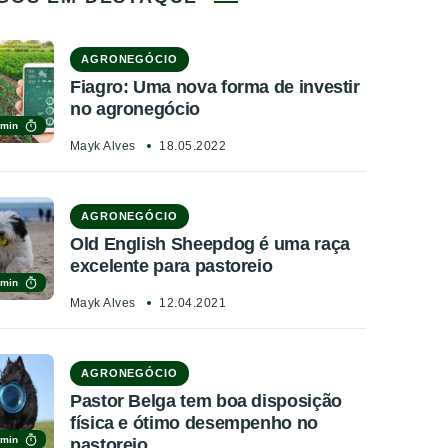
AGRONEGÓCIO
Fiagro: Uma nova forma de investir
no agronegócio
 min
Mayk Alves
18.05.2022
AGRONEGÓCIO
Old English Sheepdog é uma raça
excelente para pastoreio
 min
Mayk Alves
12.04.2021
AGRONEGÓCIO
Pastor Belga tem boa disposição
física e ótimo desempenho no
 min
pastoreio