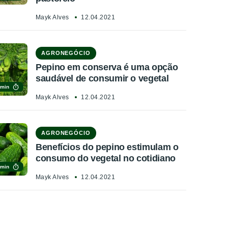
Mayk Alves
12.04.2021
AGRONEGÓCIO
Pepino em conserva é uma opção
saudável de consumir o vegetal
 min
Mayk Alves
12.04.2021
AGRONEGÓCIO
Benefícios do pepino estimulam o
consumo do vegetal no cotidiano
 min
Mayk Alves
12.04.2021