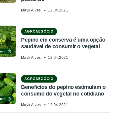
Mayk Alves
12.04.2021
AGRONEGÓCIO
Pepino em conserva é uma opção
saudável de consumir o vegetal
 min
Mayk Alves
12.04.2021
AGRONEGÓCIO
Benefícios do pepino estimulam o
consumo do vegetal no cotidiano
 min
Mayk Alves
12.04.2021