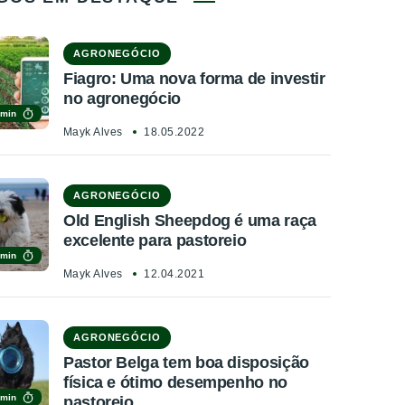
AGRONEGÓCIO
Fiagro: Uma nova forma de investir
no agronegócio
 min
Mayk Alves
18.05.2022
AGRONEGÓCIO
Old English Sheepdog é uma raça
excelente para pastoreio
 min
Mayk Alves
12.04.2021
AGRONEGÓCIO
Pastor Belga tem boa disposição
física e ótimo desempenho no
 min
pastoreio