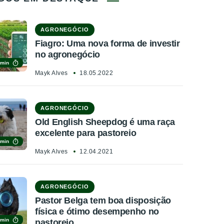
AGRONEGÓCIO
Fiagro: Uma nova forma de investir
no agronegócio
 min
Mayk Alves
18.05.2022
AGRONEGÓCIO
Old English Sheepdog é uma raça
excelente para pastoreio
 min
Mayk Alves
12.04.2021
AGRONEGÓCIO
Pastor Belga tem boa disposição
física e ótimo desempenho no
 min
pastoreio