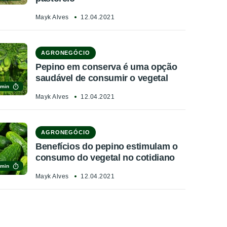
Mayk Alves
12.04.2021
AGRONEGÓCIO
Pepino em conserva é uma opção
saudável de consumir o vegetal
 min
Mayk Alves
12.04.2021
AGRONEGÓCIO
Benefícios do pepino estimulam o
consumo do vegetal no cotidiano
 min
Mayk Alves
12.04.2021