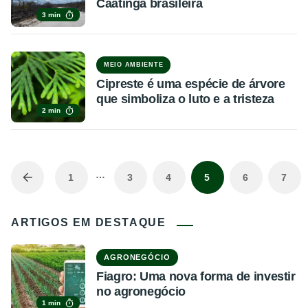
Caatinga brasileira
3 min
MEIO AMBIENTE
Cipreste é uma espécie de árvore
que simboliza o luto e a tristeza
2 min
…
1
3
4
5
6
7
ARTIGOS EM DESTAQUE
AGRONEGÓCIO
Fiagro: Uma nova forma de investir
no agronegócio
1 min