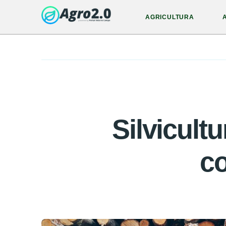
AGRICULTURA
Silvicult
c