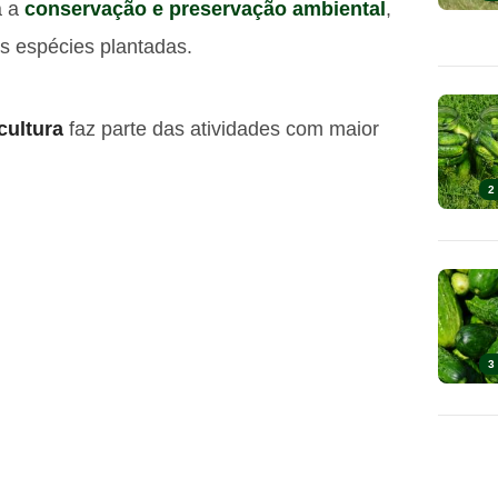
a a
conservação e preservação ambiental
,
as espécies plantadas.
icultura
faz parte das atividades com maior
2
3