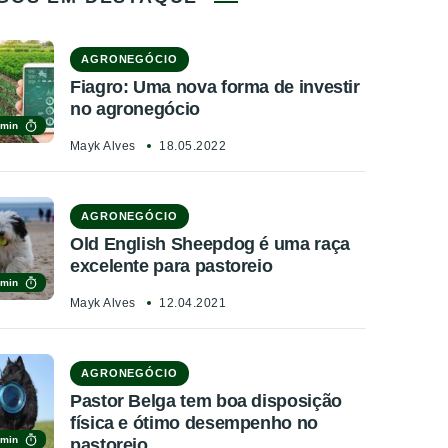
AGRONEGÓCIO
Fiagro: Uma nova forma de investir
no agronegócio
 min
Mayk Alves
18.05.2022
AGRONEGÓCIO
Old English Sheepdog é uma raça
excelente para pastoreio
 min
Mayk Alves
12.04.2021
AGRONEGÓCIO
Pastor Belga tem boa disposição
física e ótimo desempenho no
 min
pastoreio