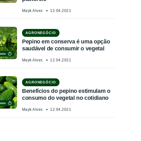
Mayk Alves
12.04.2021
AGRONEGÓCIO
Pepino em conserva é uma opção
saudável de consumir o vegetal
 min
Mayk Alves
12.04.2021
AGRONEGÓCIO
Benefícios do pepino estimulam o
consumo do vegetal no cotidiano
 min
Mayk Alves
12.04.2021