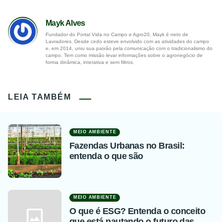
Mayk Alves
Fundador do Portal Vida no Campo e Agro20, Mayk é neto de
Lavradores. Desde cedo esteve envolvido com as atividades do campo
e, em 2014, uniu sua paixão pela comunicação com o tradicionalismo do
campo. Tem como missão levar informações sobre o agronegócio de
forma dinâmica, interativa e sem filtros.
LEIA TAMBÉM
MEIO AMBIENTE
Fazendas Urbanas no Brasil:
entenda o que são
MEIO AMBIENTE
O que é ESG? Entenda o conceito
que está pautando o futuro das