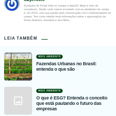
Fundador do Portal Vida no Campo e Agro20, Mayk é neto de
Lavradores. Desde cedo esteve envolvido com as atividades do campo
e, em 2014, uniu sua paixão pela comunicação com o tradicionalismo do
campo. Tem como missão levar informações sobre o agronegócio de
forma dinâmica, interativa e sem filtros.
LEIA TAMBÉM
MEIO AMBIENTE
Fazendas Urbanas no Brasil:
entenda o que são
MEIO AMBIENTE
O que é ESG? Entenda o conceito
que está pautando o futuro das
empresas