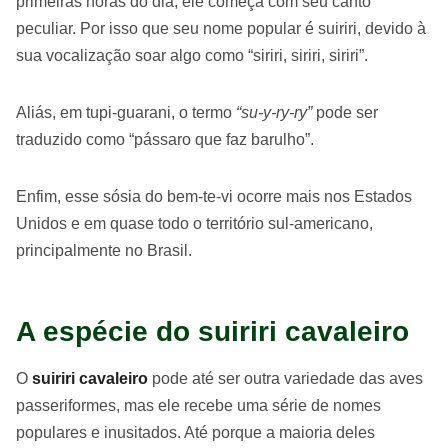
primeiras horas do dia, ele começa com seu canto
peculiar. Por isso que seu nome popular é suiriri, devido à
sua vocalização soar algo como “siriri, siriri, siriri”.
Aliás, em tupi-guarani, o termo
“su-y-ry-ry”
pode ser
traduzido como “pássaro que faz barulho”.
Enfim, esse sósia do bem-te-vi ocorre mais nos Estados
Unidos e em quase todo o território sul-americano,
principalmente no Brasil.
A espécie do suiriri cavaleiro
O
suiriri cavaleiro
pode até ser outra variedade das aves
passeriformes, mas ele recebe uma série de nomes
populares e inusitados. Até porque a maioria deles