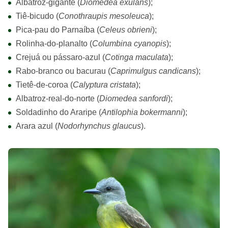
Albatroz-gigante (
Diomedea exulans
);
Tiê-bicudo (
Conothraupis mesoleuca
);
Pica-pau do Parnaíba (
Celeus obrieni
);
Rolinha-do-planalto (
Columbina cyanopis
);
Crejuá ou pássaro-azul (
Cotinga maculata
);
Rabo-branco ou bacurau (
Caprimulgus candicans
);
Tietê-de-coroa (
Calyptura cristata
);
Albatroz-real-do-norte (
Diomedea sanfordi
);
Soldadinho do Araripe (
Antilophia bokermanni
);
Arara azul (
Nodorhynchus glaucus
).