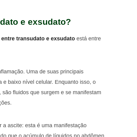
udato e exsudato?
 entre transudato e exsudato
está entre
nflamação. Uma de suas principais
 e baixo nível celular. Enquanto isso, o
são fluidos que surgem e se manifestam
ções.
r a ascite: esta é uma manifestação
 do que o acúmulo de líquidos no abdômen,