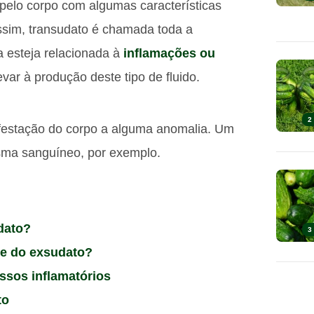
 pelo corpo com algumas características
Assim, transudato é chamada toda a
 esteja relacionada à
inflamações ou
evar à produção deste tipo de fluido.
2
ifestação do corpo a alguma anomalia. Um
asma sanguíneo, por exemplo.
dato?
3
 e do exsudato?
ssos inflamatórios
to