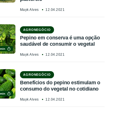
Mayk Alves
12.04.2021
AGRONEGÓCIO
Pepino em conserva é uma opção
saudável de consumir o vegetal
 min
Mayk Alves
12.04.2021
AGRONEGÓCIO
Benefícios do pepino estimulam o
consumo do vegetal no cotidiano
 min
Mayk Alves
12.04.2021