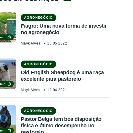
AGRONEGÓCIO
Fiagro: Uma nova forma de investir
no agronegócio
 min
Mayk Alves
18.05.2022
AGRONEGÓCIO
Old English Sheepdog é uma raça
excelente para pastoreio
 min
Mayk Alves
12.04.2021
AGRONEGÓCIO
Pastor Belga tem boa disposição
física e ótimo desempenho no
 min
pastoreio