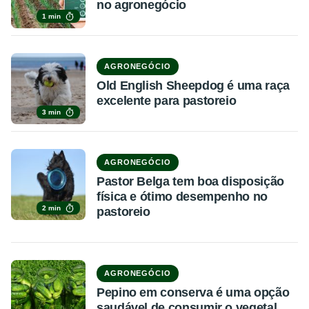
no agronegócio
1 min
AGRONEGÓCIO
Old English Sheepdog é uma raça
excelente para pastoreio
3 min
AGRONEGÓCIO
Pastor Belga tem boa disposição
física e ótimo desempenho no
2 min
pastoreio
AGRONEGÓCIO
Pepino em conserva é uma opção
saudável de consumir o vegetal