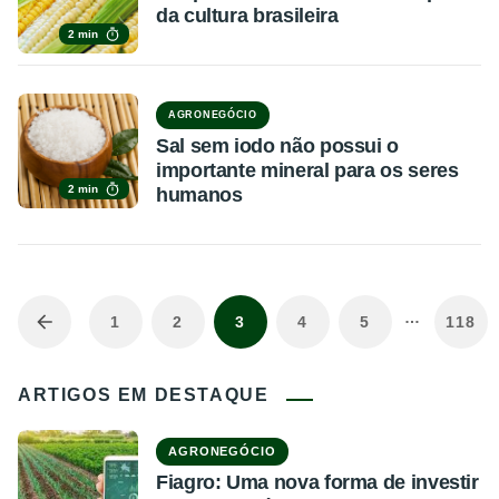
da cultura brasileira
2 min
AGRONEGÓCIO
Sal sem iodo não possui o
importante mineral para os seres
2 min
humanos
…
1
2
3
4
5
118
ARTIGOS EM DESTAQUE
AGRONEGÓCIO
Fiagro: Uma nova forma de investir